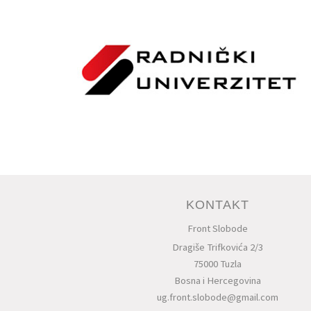
KONTAKT
Front Slobode
Dragiše Trifkovića 2/3
75000
Tuzla
Bosna i Hercegovina
ug.front.slobode@gmail.com