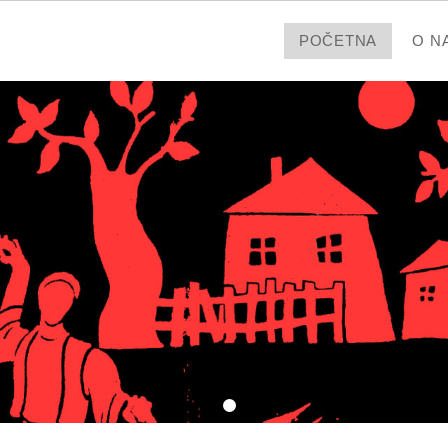
POČETNA
O N